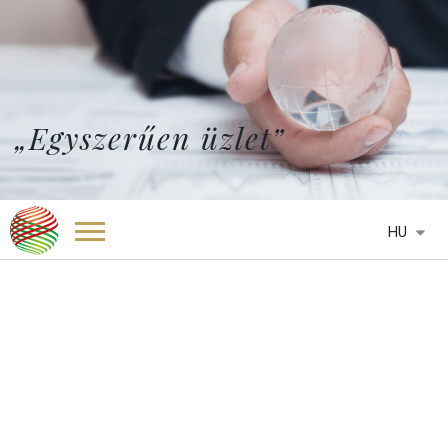
„Egyszerűen üzlet”
HU
FŐOLDAL
RÓLUNK
SZOLGÁLTATÁSAINK
KÉPVISELETEK
HTCC BELGIUM
HÍREK
HTCC BOTSWANA
MÉDIA
HTCC DÉL-AFRIKA