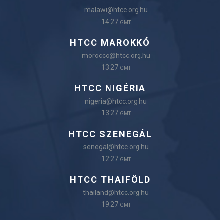
malawi@htcc.org.hu
14:27
GMT
HTCC MAROKKÓ
morocco@htcc.org.hu
13:27
GMT
HTCC NIGÉRIA
nigeria@htcc.org.hu
13:27
GMT
HTCC SZENEGÁL
senegal@htcc.org.hu
12:27
GMT
HTCC THAIFÖLD
thailand@htcc.org.hu
19:27
GMT