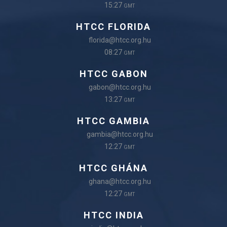
15:27
GMT
HTCC FLORIDA
florida@htcc.org.hu
08:27
GMT
HTCC GABON
gabon@htcc.org.hu
13:27
GMT
HTCC GAMBIA
gambia@htcc.org.hu
12:27
GMT
HTCC GHÁNA
ghana@htcc.org.hu
12:27
GMT
HTCC INDIA