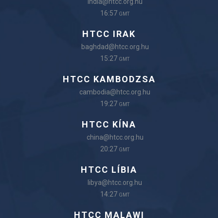
india@htcc.org.hu
16:57
GMT
HTCC IRAK
baghdad@htcc.org.hu
15:27
GMT
HTCC KAMBODZSA
cambodia@htcc.org.hu
19:27
GMT
HTCC KÍNA
china@htcc.org.hu
20:27
GMT
HTCC LÍBIA
libya@htcc.org.hu
14:27
GMT
HTCC MALAWI