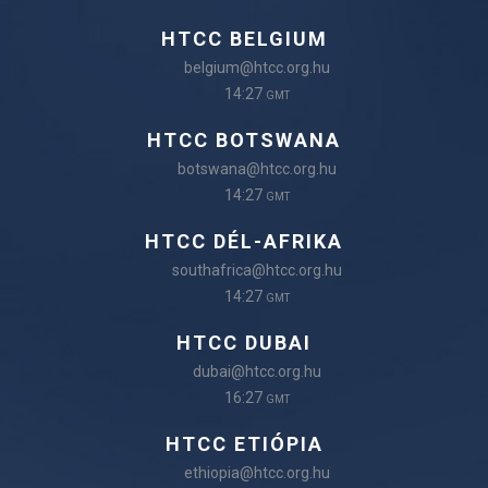
HTCC BELGIUM
belgium@htcc.org.hu
14:27
GMT
HTCC BOTSWANA
botswana@htcc.org.hu
14:27
GMT
HTCC DÉL-AFRIKA
southafrica@htcc.org.hu
14:27
GMT
HTCC DUBAI
dubai@htcc.org.hu
16:27
GMT
HTCC ETIÓPIA
ethiopia@htcc.org.hu