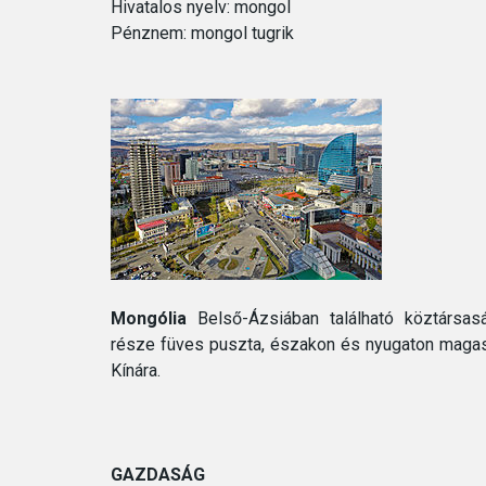
Hivatalos nyelv: mongol
Pénznem: mongol tugrik
Mongólia
Belső-Ázsiában található köztársasá
része füves puszta, északon és nyugaton magas 
Kínára.
GAZDASÁG