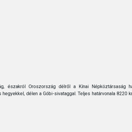
g, északról Oroszország délről a Kínai Népköztársaság hatá
hegyekkel, délen a Góbi-sivataggal. Teljes határvonala 8220