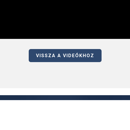
VISSZA A VIDEÓKHOZ
HTCC KÖZPONT BUDAPEST
info@htcc.org.hu