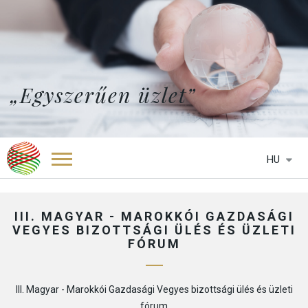
„Egyszerűen üzlet”
HU
FŐOLDAL
RÓLUNK
III. MAGYAR - MAROKKÓI GAZDASÁGI
VEGYES BIZOTTSÁGI ÜLÉS ÉS ÜZLETI
SZOLGÁLTATÁSAINK
FÓRUM
KÉPVISELETEK
HTCC BELGIUM
HÍREK
HTCC BOTSWANA
III. Magyar - Marokkói Gazdasági Vegyes bizottsági ülés és üzleti
MÉDIA
HTCC DÉL-AFRIKA
fórum