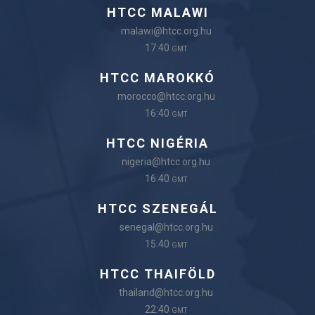
HTCC MALAWI
malawi@htcc.org.hu
17:40
GMT
HTCC MAROKKÓ
morocco@htcc.org.hu
16:40
GMT
HTCC NIGÉRIA
nigeria@htcc.org.hu
16:40
GMT
HTCC SZENEGÁL
senegal@htcc.org.hu
15:40
GMT
HTCC THAIFÖLD
thailand@htcc.org.hu
22:40
GMT