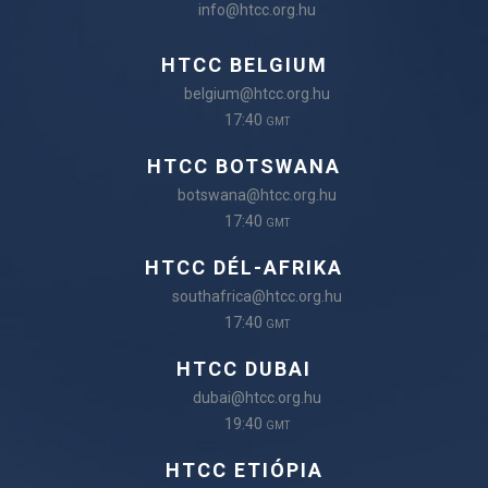
info@htcc.org.hu
HTCC BELGIUM
belgium@htcc.org.hu
17:40
GMT
HTCC BOTSWANA
botswana@htcc.org.hu
17:40
GMT
HTCC DÉL-AFRIKA
southafrica@htcc.org.hu
17:40
GMT
HTCC DUBAI
dubai@htcc.org.hu
19:40
GMT
HTCC ETIÓPIA