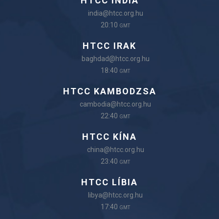
HTCC INDIA
india@htcc.org.hu
20:10
GMT
HTCC IRAK
baghdad@htcc.org.hu
18:40
GMT
HTCC KAMBODZSA
cambodia@htcc.org.hu
22:40
GMT
HTCC KÍNA
china@htcc.org.hu
23:40
GMT
HTCC LÍBIA
libya@htcc.org.hu
17:40
GMT