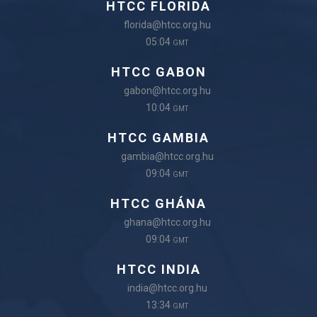
HTCC FLORIDA
florida@htcc.org.hu
05:04
GMT
HTCC GABON
gabon@htcc.org.hu
10:04
GMT
HTCC GAMBIA
gambia@htcc.org.hu
09:04
GMT
HTCC GHÁNA
ghana@htcc.org.hu
09:04
GMT
HTCC INDIA
india@htcc.org.hu
13:34
GMT