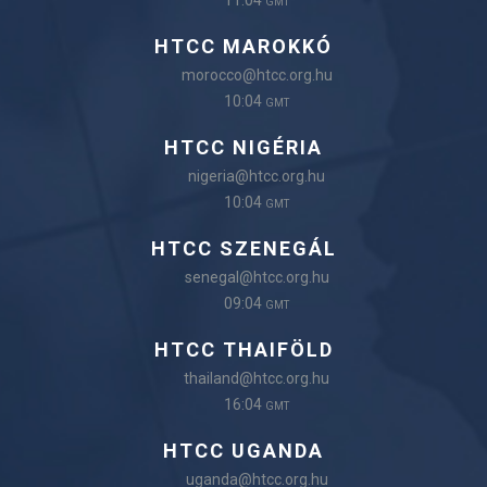
11:04
GMT
HTCC MAROKKÓ
morocco@htcc.org.hu
10:04
GMT
HTCC NIGÉRIA
nigeria@htcc.org.hu
10:04
GMT
HTCC SZENEGÁL
senegal@htcc.org.hu
09:04
GMT
HTCC THAIFÖLD
thailand@htcc.org.hu
16:04
GMT
HTCC UGANDA
uganda@htcc.org.hu