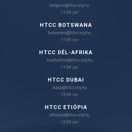
belgium@htcc.org.hu
11:04
GMT
HTCC BOTSWANA
botswana@htcc.org.hu
11:04
GMT
HTCC DÉL-AFRIKA
southafrica@htcc.org.hu
11:04
GMT
HTCC DUBAI
dubai@htcc.org.hu
13:04
GMT
HTCC ETIÓPIA
ethiopia@htcc.org.hu
12:04
GMT