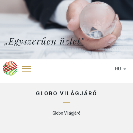
„Egyszerűen üzlet”
HU
FŐOLDAL
RÓLUNK
GLOBO VILÁGJÁRÓ
SZOLGÁLTATÁSAINK
KÉPVISELETEK
Globo Világjáró
HTCC BELGIUM
HÍREK
HTCC BOTSWANA
MÉDIA
HTCC DÉL-AFRIKA