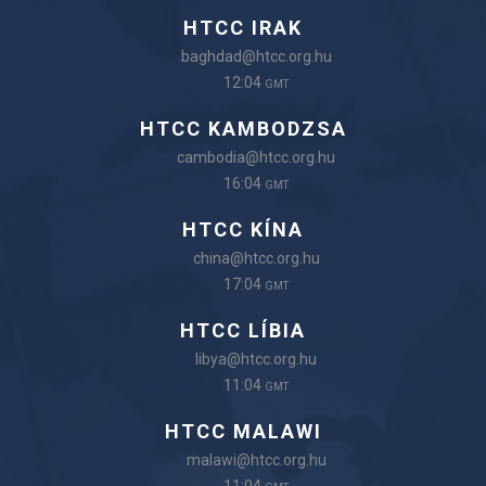
HTCC IRAK
baghdad@htcc.org.hu
12:04
GMT
HTCC KAMBODZSA
cambodia@htcc.org.hu
16:04
GMT
HTCC KÍNA
china@htcc.org.hu
17:04
GMT
HTCC LÍBIA
libya@htcc.org.hu
11:04
GMT
HTCC MALAWI
malawi@htcc.org.hu