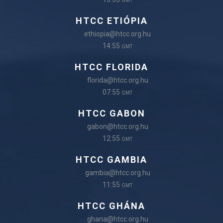
GMT
HTCC ETIÓPIA
ethiopia@htcc.org.hu
14:55
GMT
HTCC FLORIDA
florida@htcc.org.hu
07:55
GMT
HTCC GABON
gabon@htcc.org.hu
12:55
GMT
HTCC GAMBIA
gambia@htcc.org.hu
11:55
GMT
HTCC GHÁNA
ghana@htcc.org.hu