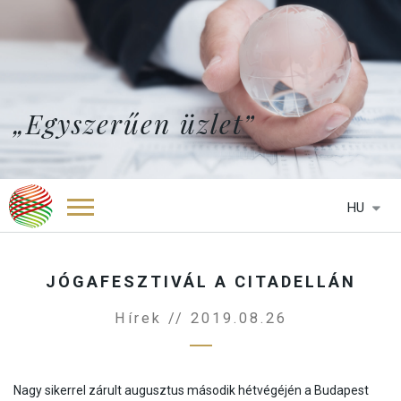
„Egyszerűen üzlet”
HU
FŐOLDAL
RÓLUNK
JÓGAFESZTIVÁL A CITADELLÁN
SZOLGÁLTATÁSAINK
Hírek // 2019.08.26
KÉPVISELETEK
HTCC BELGIUM
HÍREK
HTCC BOTSWANA
MÉDIA
HTCC DÉL-AFRIKA
Nagy sikerrel zárult augusztus második hétvégéjén a Budapest