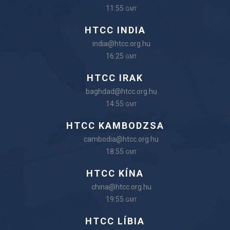
11:55
GMT
HTCC INDIA
india@htcc.org.hu
16:25
GMT
HTCC IRAK
baghdad@htcc.org.hu
14:55
GMT
HTCC KAMBODZSA
cambodia@htcc.org.hu
18:55
GMT
HTCC KÍNA
china@htcc.org.hu
19:55
GMT
HTCC LÍBIA