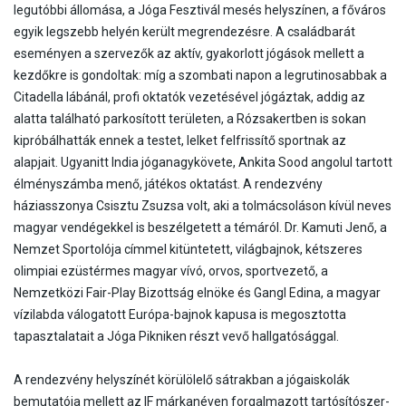
legutóbbi állomása, a Jóga Fesztivál mesés helyszínen, a főváros
egyik legszebb helyén került megrendezésre. A családbarát
eseményen a szervezők az aktív, gyakorlott jógások mellett a
kezdőkre is gondoltak: míg a szombati napon a legrutinosabbak a
Citadella lábánál, profi oktatók vezetésével jógáztak, addig az
alatta található parkosított területen, a Rózsakertben is sokan
kipróbálhatták ennek a testet, lelket felfrissítő sportnak az
alapjait. Ugyanitt India jóganagykövete, Ankita Sood angolul tartott
élményszámba menő, játékos oktatást. A rendezvény
háziasszonya Csisztu Zsuzsa volt, aki a tolmácsoláson kívül neves
magyar vendégekkel is beszélgetett a témáról. Dr. Kamuti Jenő, a
Nemzet Sportolója címmel kitüntetett, világbajnok, kétszeres
olimpiai ezüstérmes magyar vívó, orvos, sportvezető, a
Nemzetközi Fair-Play Bizottság elnöke és Gangl Edina, a magyar
vízilabda válogatott Európa-bajnok kapusa is megosztotta
tapasztalatait a Jóga Pikniken részt vevő hallgatósággal.
A rendezvény helyszínét körülölelő sátrakban a jógaiskolák
bemutatója mellett az IF márkanéven forgalmazott tartósítószer-