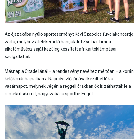
Az éjszakába nyúló sporteseményt Kövi Szabolcs fuvolakoncertje
zárta, melyhez a lélekemelő hangulatot Zsolnai Tímea
alkotóművész saját kezűleg készített afrikai töklámpásai
szolgáltatták.
Másnap a Citadellánál – a rendezvény nevéhez méltóan – a korán
kelők már hajnalban a Napüdvözlő jógával kezdhették a
vasárnapot, melynek végén a reggeli órákban ők is zárhatták le a
remekül sikerült, nagyszabású sporthétvégét.