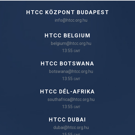
HTCC KÖZPONT BUDAPEST
info@htcc.org.hu
HTCC BELGIUM
belgium@htcc.org.hu
13:55
GMT
HTCC BOTSWANA
botswana@htcc.org.hu
13:55
GMT
HTCC DÉL-AFRIKA
southafrica@htcc.org.hu
13:55
GMT
HTCC DUBAI
dubai@htcc.org.hu
15:55