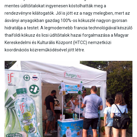
mentes üdítőitalokat ingyenesen kóstolhatták meg a
rendezvényre kilátogatók. Jól is jött ez a nagy melegben, mert az
ásványi anyagokban gazdag 100%-os kókuszlé nagyon gyorsan
hidratálja a testet. A legmodernebb francia technológiával készülő
thaiföldi kókusz és licsi üdítőitalok hazai forgalmazása a Magyar
Kereskedelmi és Kulturális Központ (HTCC) nemzetközi
koordinációs közreműködésével jött létre.