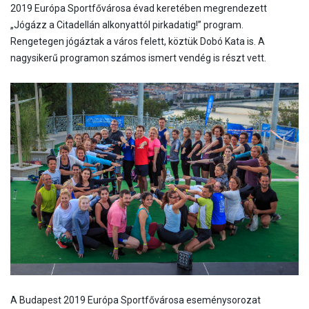
PARTNEREK
HTCC EGYESÜLT ARAB EMÍRSÉGEK
2019 Európa Sportfővárosa évad keretében megrendezett
HTCC ETIÓPIA
„Jógázz a Citadellán alkonyattól pirkadatig!” program.
HTCC FLORIDA
Rengetegen jógáztak a város felett, köztük Dobó Kata is. A
HTCC GABON
nagysikerű programon számos ismert vendég is részt vett.
HTCC GAMBIA
HTCC GHÁNA
HTCC INDIA
HTCC KAMBODZSA
HTCC KÍNA
HTCC LÍBIA
HTCC MALAWI
HTCC MAROKKÓ
HTCC MONGÓLIA
HTCC NIGÉRIA
HTCC SPANYOLORSZÁG
HTCC SZENEGÁL
HTCC UGANDA
HTCC THAIFÖLD
A Budapest 2019 Európa Sportfővárosa eseménysorozat