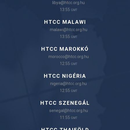
libya@htcc.org.hu
13:55
GMT
HTCC MALAWI
malawi@htcc.org.hu
13:55
GMT
HTCC MAROKKÓ
morocco@htcc.org.hu
12:55
GMT
HTCC NIGÉRIA
nigeria@htcc.org.hu
12:55
GMT
HTCC SZENEGÁL
senegal@htcc.org.hu
11:55
GMT
HTCC THAIFÖLD